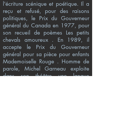
l'écriture scénique et poétique. Il a
reçu et refusé, pour des raisons
politiques, le Prix du Gouverneur
général du Canada en 1977, pour
son recueil de poèmes Les petits
chevals amoureux . En 1989, il
accepte le Prix du Gouverneur
général pour sa pièce pour enfants
Mademoiselle Rouge . Homme de
parole, Michel Garneau exploite
dans son théâtre une langue
québécoise riche et crue,
entrecoupée de poèmes afin, écrit-
il, de « déguiser des poèmes en
pièces de théâtre pour que la
poésie parle ». Dans sa poésie, et
particulièrement dans Le phénix de
Neige , imaginaire et réalité