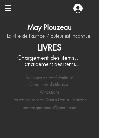
-
May Plouzeau
La ville de l'autrice / auteur est inconnue
LIVRES
Chargement des items...
Chargement des items...
Politiques de confidentialité
Conditions d'utilisation
Attributions
Les icones sont de Darius Dan sur FlatIcon
romansquebecois@gmail.com