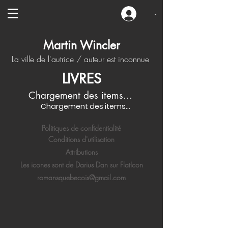
-
Martin Wincler
La ville de l'autrice / auteur est inconnue
LIVRES
Chargement des items...
Chargement des items...
Politiques de confidentialité
Conditions d'utilisation
Attributions
Les icones sont de Darius Dan sur FlatIcon
romansquebecois@gmail.com