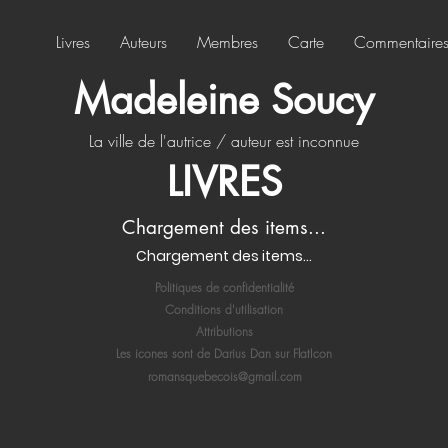
Livres
Auteurs
Membres
Carte
Commentaire
Madeleine Soucy
La ville de l'autrice / auteur est inconnue
LIVRES
Chargement des items...
Chargement des items...
Politiques de confidentialité
Conditions d'utilisation
Attributions
Les icones sont de Darius Dan sur FlatIcon
romansquebecois@gmail.com