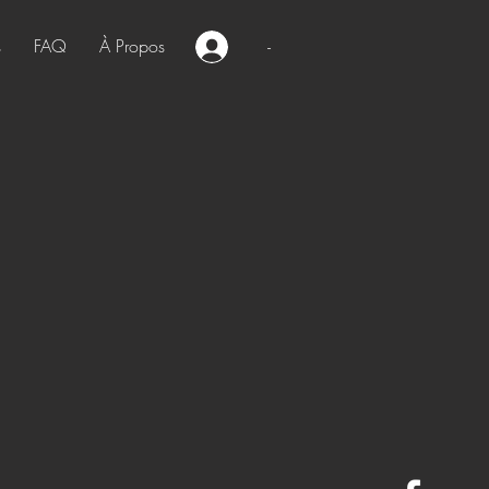
s
FAQ
À Propos
-