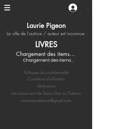
-
Laurie Pigeon
La ville de l'autrice / auteur est inconnue
LIVRES
Chargement des items...
Chargement des items...
Politiques de confidentialité
Conditions d'utilisation
Attributions
Les icones sont de Darius Dan sur FlatIcon
romansquebecois@gmail.com