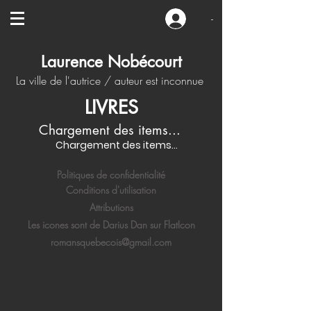
-
Laurence Nobécourt
La ville de l'autrice / auteur est inconnue
LIVRES
Chargement des items...
Chargement des items...
Politiques de confidentialité
Conditions d'utilisation
Attributions
Les icones sont de Darius Dan sur FlatIcon
romansquebecois@gmail.com