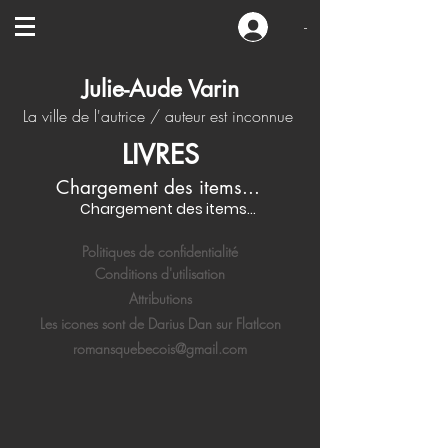
-
Julie-Aude Varin
La ville de l'autrice / auteur est inconnue
LIVRES
Chargement des items...
Chargement des items...
Politiques de confidentialité
Conditions d'utilisation
Attributions
Les icones sont de Darius Dan sur FlatIcon
romansquebecois@gmail.com