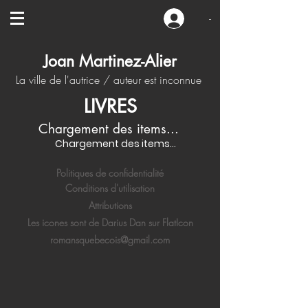
-
Joan Martinez-Alier
La ville de l'autrice / auteur est inconnue
LIVRES
Chargement des items...
Chargement des items...
Politiques de confidentialité
Conditions d'utilisation
Attributions
Les icones sont de Darius Dan sur FlatIcon
romansquebecois@gmail.com