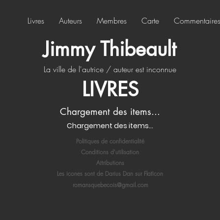
Livres
Auteurs
Membres
Carte
Commentaire
Jimmy Thibeault
La ville de l'autrice / auteur est inconnue
LIVRES
Chargement des items...
Chargement des items...
Politiques de confidentialité
Conditions d'utilisation
Attributions
Les icones sont de Darius Dan sur FlatIcon
romansquebecois@gmail.com