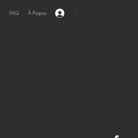
s
FAQ
À Propos
-