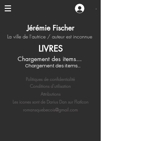
-
Jérémie Fischer
La ville de l'autrice / auteur est inconnue
LIVRES
Chargement des items...
Chargement des items...
Politiques de confidentialité
Conditions d'utilisation
Attributions
Les icones sont de Darius Dan sur FlatIcon
romansquebecois@gmail.com