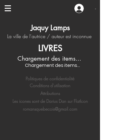
-
Jaquy Lamps
La ville de l'autrice / auteur est inconnue
LIVRES
Chargement des items...
Chargement des items...
Politiques de confidentialité
Conditions d'utilisation
Attributions
Les icones sont de Darius Dan sur FlatIcon
romansquebecois@gmail.com