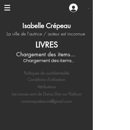
-
Isabelle Crépeau
La ville de l'autrice / auteur est inconnue
LIVRES
Chargement des items...
Chargement des items...
Politiques de confidentialité
Conditions d'utilisation
Attributions
Les icones sont de Darius Dan sur FlatIcon
romansquebecois@gmail.com