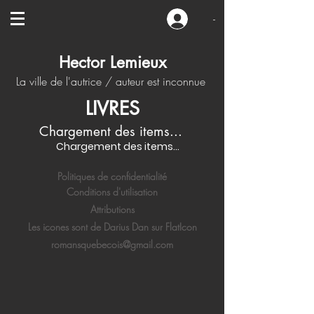
-
Hector Lemieux
La ville de l'autrice / auteur est inconnue
LIVRES
Chargement des items...
Chargement des items...
Politiques de confidentialité
Conditions d'utilisation
Attributions
Les icones sont de Darius Dan sur FlatIcon
romansquebecois@gmail.com