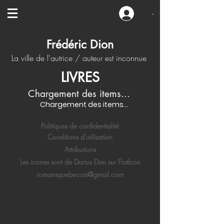
-
Frédéric Dion
La ville de l'autrice / auteur est inconnue
LIVRES
Chargement des items...
Chargement des items...
Politiques de confidentialité
Conditions d'utilisation
Attributions
Les icones sont de Darius Dan sur FlatIcon
romansquebecois@gmail.com