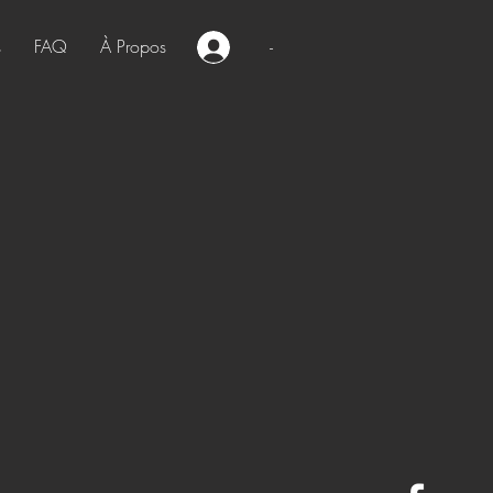
s
FAQ
À Propos
-