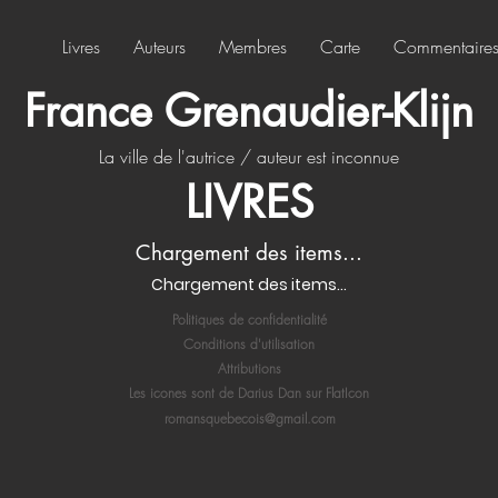
Livres
Auteurs
Membres
Carte
Commentaire
France Grenaudier-Klijn
La ville de l'autrice / auteur est inconnue
LIVRES
Chargement des items...
Chargement des items...
Politiques de confidentialité
Conditions d'utilisation
Attributions
Les icones sont de Darius Dan sur FlatIcon
romansquebecois@gmail.com