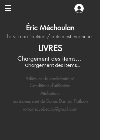
-
Éric Méchoulan
La ville de l'autrice / auteur est inconnue
LIVRES
Chargement des items...
Chargement des items...
Politiques de confidentialité
Conditions d'utilisation
Attributions
Les icones sont de Darius Dan sur FlatIcon
romansquebecois@gmail.com