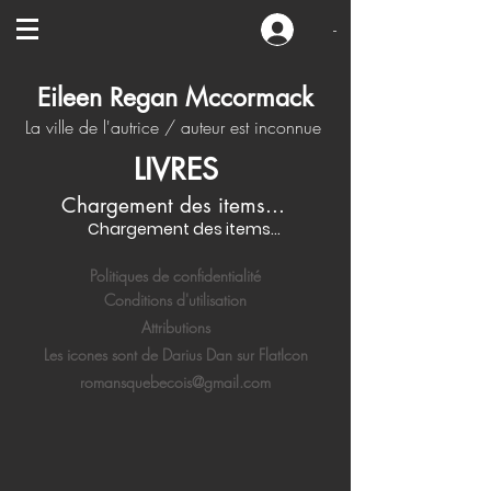
-
Eileen Regan Mccormack
La ville de l'autrice / auteur est inconnue
LIVRES
Chargement des items...
Chargement des items...
Politiques de confidentialité
Conditions d'utilisation
Attributions
Les icones sont de Darius Dan sur FlatIcon
romansquebecois@gmail.com