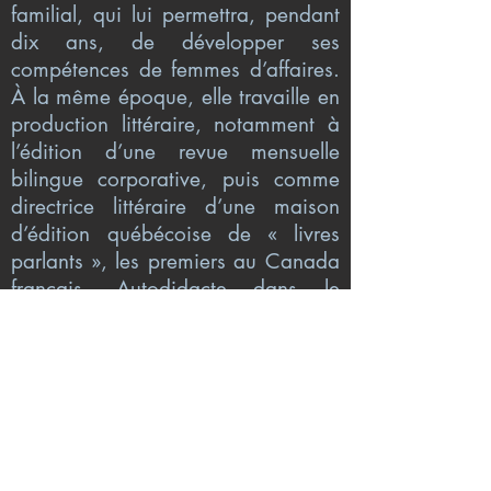
familial, qui lui permettra, pendant
dix ans, de développer ses
compétences de femmes d’affaires.
À la même époque, elle travaille en
production littéraire, notamment à
l’édition d’une revue mensuelle
bilingue corporative, puis comme
directrice littéraire d’une maison
d’édition québécoise de « livres
parlants », les premiers au Canada
français. Autodidacte dans le
domaine des relations humaines et
de la psychologie, Aline Lévesque
se fait conseillère en
développement organisationnel et
formatrice auprès de micro-
entreprises et d’organismes sans
but lucratif. Elle offre également du