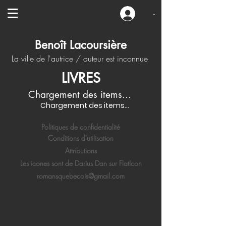
-
Benoît Lacoursière
La ville de l'autrice / auteur est inconnue
LIVRES
Chargement des items...
Chargement des items...
Politiques de confidentialité
Conditions d'utilisation
Attributions
Les icones sont de Darius Dan sur FlatIcon
romansquebecois@gmail.com