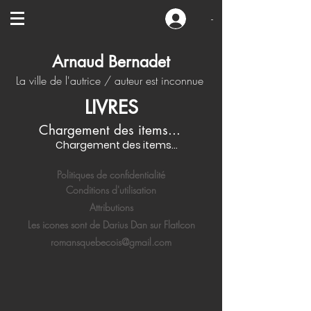
-
Arnaud Bernadet
La ville de l'autrice / auteur est inconnue
LIVRES
Chargement des items...
Chargement des items...
Politiques de confidentialité
Conditions d'utilisation
Attributions
Les icones sont de Darius Dan sur FlatIcon
romansquebecois@gmail.com