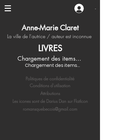
-
Anne-Marie Claret
La ville de l'autrice / auteur est inconnue
LIVRES
Chargement des items...
Chargement des items...
Politiques de confidentialité
Conditions d'utilisation
Attributions
Les icones sont de Darius Dan sur FlatIcon
romansquebecois@gmail.com