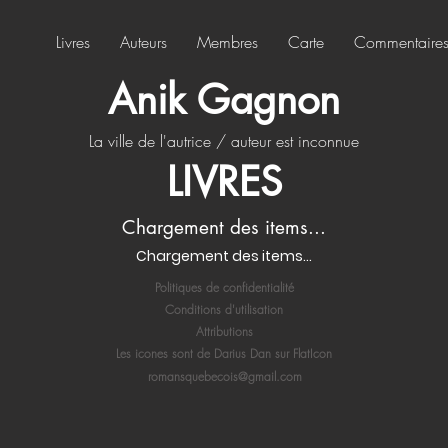
Livres
Auteurs
Membres
Carte
Commentaire
Anik Gagnon
La ville de l'autrice / auteur est inconnue
LIVRES
Chargement des items...
Chargement des items...
Politiques de confidentialité
Conditions d'utilisation
Attributions
Les icones sont de Darius Dan sur FlatIcon
romansquebecois@gmail.com