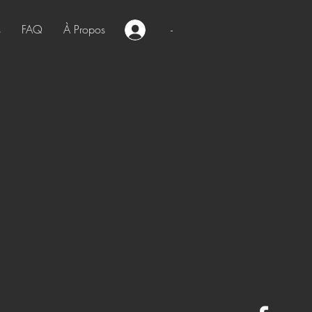
s
FAQ
À Propos
-