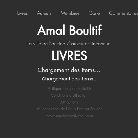
Livres
Auteurs
Membres
Carte
Commentaire
Amal Boultif
La ville de l'autrice / auteur est inconnue
LIVRES
Chargement des items...
Chargement des items...
Politiques de confidentialité
Conditions d'utilisation
Attributions
Les icones sont de Darius Dan sur FlatIcon
romansquebecois@gmail.com