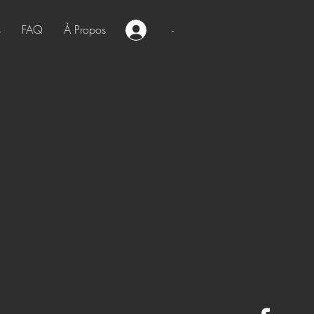
s
FAQ
À Propos
-