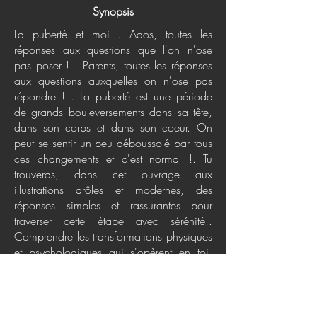
Synopsis
La puberté et moi . Ados, toutes les
réponses aux questions que l'on n'ose
pas poser ! . Parents, toutes les réponses
aux questions auxquelles on n'ose pas
répondre ! . La puberté est une période
de grands bouleversements dans sa tête,
dans son corps et dans son coeur. On
peut se sentir un peu déboussolé par tous
ces changements et c'est normal !. Tu
trouveras, dans cet ouvrage aux
illustrations drôles et modernes, des
réponses simples et rassurantes pour
traverser cette étape avec sérénité..
Comprendre les transformations physiques
et psychologiques qui s'opèrent en toi,
savoir prendre soin de toi, accueillir des
émotions nouvelles... grâce à des
nombreuses astuces, ce livre t'aidera à
apprivoiser tous ces changements.. La