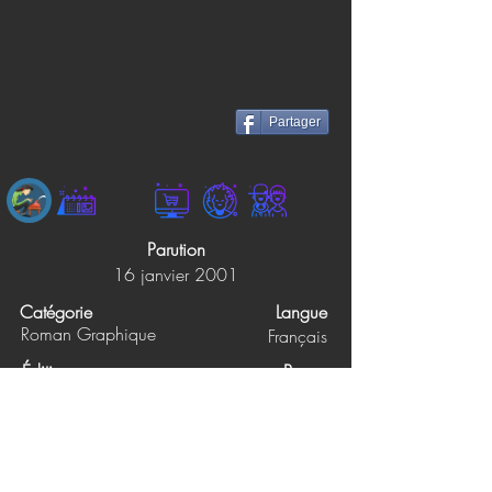
Partager
Parution
16 janvier 2001
Catégorie
Langue
Roman Graphique
Français
Éditions
Pages
0
LUCKY COMICS
Prix papier
Prix ebook
21.95$
12.99$
Synopsis