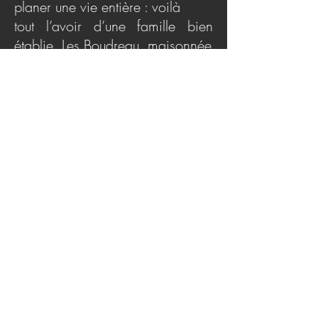
planer une vie entière : voilà
tout l’avoir d’une famille bien
établie. Les Boudreau, maisonnée
jalousée par tous les perfides de
ce monde, détiennent
une partie importante de cet
oligopole qui englobe toute la
région du Grand Montréal. La
drogue hallucinogène qu’ils
vendent sans pudeur fait des
ravages, cumulant une liste de
victimes sans cesse grandissante.
Il faut dire qu’une seule dose
suffit pour rendre le
consommateur accro. Son
pouvoir
addictif dépasse celui de toutes