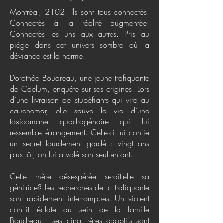
Montréal, 2102. Ils sont tous connectés.
Connectés à la réalité augmentée.
Connectés les uns aux autres. Pris au
piège dans cet univers sombre où la
déviance est la norme.
Dorothée Boudreau, une jeune trafiquante
de Caelum, enquête sur ses origines. Lors
d’une livraison de stupéfiants qui vire au
cauchemar, elle sauve la vie d’une
toxicomane quadragénaire qui lui
ressemble étrangement. Celle-ci lui confie
un secret lourdement gardé : vingt ans
plus tôt, on lui a volé son seul enfant.
Cette mère désespérée serait-elle sa
génitrice? Les recherches de la trafiquante
sont rapidement interrompues. Un violent
conflit éclate au sein de la famille
Boudreau ; ses cinq frères adoptifs sont