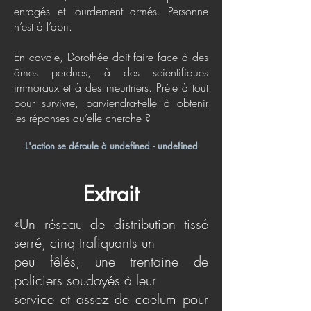
enragés et lourdement armés. Personne
n’est à l’abri.
En cavale, Dorothée doit faire face à des
âmes perdues, à des scientifiques
immoraux et à des meurtriers. Prête à tout
pour survivre, parviendra-t-elle à obtenir
les réponses qu’elle cherche ?
L'action se déroule à undefined - undefined
Extrait
«Un réseau de distribution tissé
serré, cinq trafiquants un
peu fêlés, une trentaine de
policiers soudoyés à leur
service et assez de caelum pour