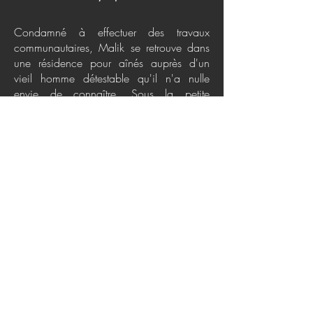
Condamné à effectuer des travaux
communautaires, Malik se retrouve dans
une résidence pour aînés auprès d'un
vieil homme détestable qu'il n'a nulle
envie de connaître. Sous la petite
délinquance de l'un et l'aigreur de l'autre
se cache une sensibilité qui, peu à peu,
transformera cette relation forcée en amitié
sincère. Du parcours difficile de Malik,
marqué par les séjours en famille
d'accueil, la pauvreté et la désertion
d'une mère alcoolique peinant à élever
son fils, Maryse Pagé sait extraire la
matière susceptible de questionner nos
propresexistences. Avec tendresse et
humour, elle nous démontre qu'une
rencontre peut changer le cours d'une vie.
Politiques de confidentialité