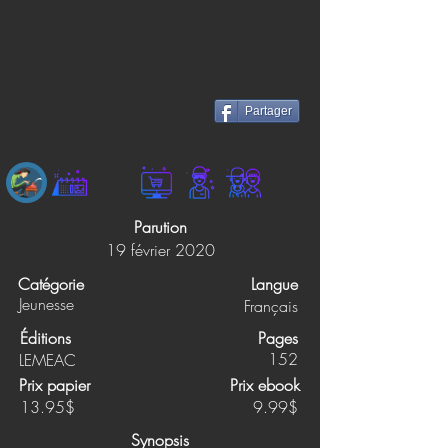
Partager
Parution
19 février 2020
Catégorie
Langue
Jeunesse
Français
Éditions
Pages
152
LEMEAC
Prix papier
Prix ebook
13.95$
9.99$
Synopsis