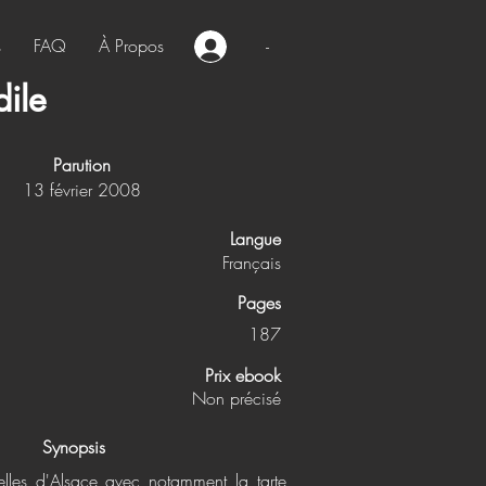
s
FAQ
À Propos
-
dile
Parution
13 février 2008
Langue
Français
Pages
187
Prix ebook
Non précisé
Synopsis
nelles d'Alsace avec notamment la tarte