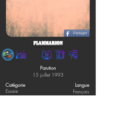
Partager
FLAMMARION
Parution
15 juillet 1993
Catégorie
Langue
Essaie
Français
Éditions
Pages
165
FLAMMARION
Prix papier
Prix ebook
29.00$
Non précisé
Synopsis