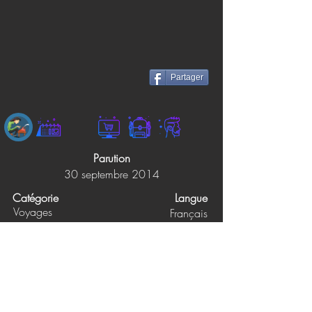
Partager
Parution
30 septembre 2014
Catégorie
Langue
Voyages
Français
Éditions
Pages
224
GRANDE MAREE
Prix papier
Prix ebook
28.95$
Non précisé
Synopsis