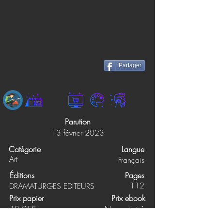
Partager
Parution
13 février 2023
Catégorie
Langue
Art
Français
Éditions
Pages
112
DRAMATURGES EDITEURS
Prix papier
Prix ebook
18.95$
Non précisé