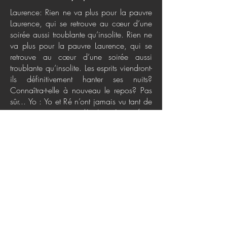
Laurence: Rien ne va plus pour la pauvre
Laurence, qui se retrouve au cœur d’une
soirée aussi troublante qu’insolite. Rien ne
va plus pour la pauvre Laurence, qui se
retrouve au cœur d’une soirée aussi
troublante qu’insolite. Les esprits viendront-
ils définitivement hanter ses nuits?
Connaîtra-t-elle à nouveau le repos? Pas
sûr... Yo : Yo et Ré n’ont jamais vu tant de
neige que ce matin-là. Journée parfaite
pour la planche? Non! C’est une journée
d’école et leur pire prof les attend de pied
ferme. Trouveront-ils la force de survivre à
cette journée d’enfer? En tout cas, ils vont
apprendre à conjuguer le verbe pelleter.
Daphné :C’est l’été. Les voisins sont à
l’affût des jeunes pour se débarrasser de
certaines tâches. Mais plutôt que de
tondre le gazon ou garder des enfants,
Daphné préfère promener des chiens et