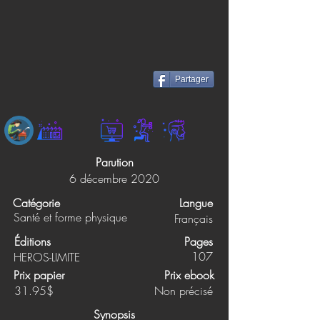
Partager
Parution
6 décembre 2020
Catégorie
Langue
Santé et forme physique
Français
Éditions
Pages
107
HEROS-LIMITE
Prix papier
Prix ebook
31.95$
Non précisé
Synopsis