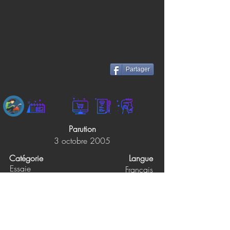
Partager
Parution
3 octobre 2005
Catégorie
Langue
Essaie
Français
Éditions
Pages
144
LIBER
Prix papier
Prix ebook
17.00$
Non précisé