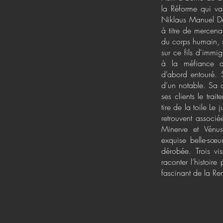
la Réforme qui va 
Niklaus Manuel De
à titre de mercena
du corps humain, s
sur ce fils d'immig
à la méfiance do
d’abord entouré. S
d’un notable. Sa c
ses clients le tra
tire de la toile Le
retrouvent associ
Minerve et Vénus
exquise belle-sœur
dérobée. Trois vi
raconter l’histoir
fascinant de la Re