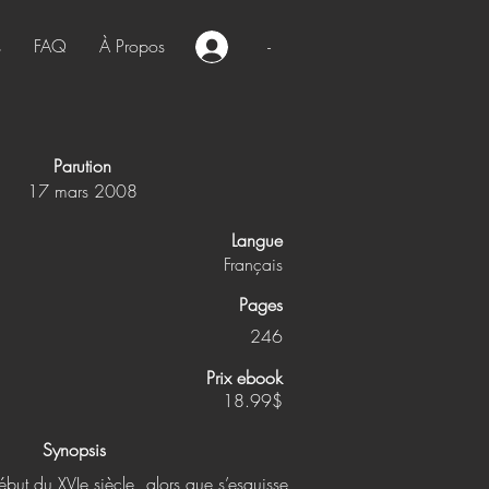
s
FAQ
À Propos
-
Parution
17 mars 2008
Langue
Français
Pages
246
Prix ebook
18.99$
Synopsis
ébut du XVIe siècle, alors que s’esquisse