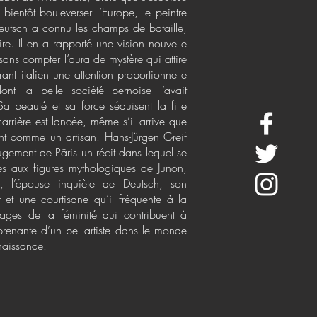
bientôt bouleverser l’Europe, le peintre
utsch a connu les champs de bataille,
ire. Il en a rapporté une vision nouvelle
ans compter l’aura de mystère qui attire
rant italien une attention proportionnelle
nt la belle société bernoise l’avait
a beauté et sa force séduisent la fille
arrière est lancée, même s’il arrive que
itent comme un artisan. Hans-Jürgen Greif
 jugement de Pâris un récit dans lequel se
ées aux figures mythologiques de Junon,
, l’épouse inquiète de Deutsch, son
 et une courtisane qu’il fréquente à la
sages de la féminité qui contribuent à
e prenante d’un bel artiste dans le monde
naissance.