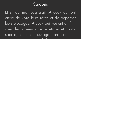
Synopsis
Et si tout me réussissait !À ceux qui ont
envie de vivre leurs rêves et de dépasser
leurs blocages. À ceux qui veulent en finir
avec les schémas de répétition et l'auto-
sabotage, cet ouvrage propose un
programme personnalisé pour reprendre
confiance et croquer enfin la vie à pleine
dents !Pendant 30 jours, à l'aide
d'exercices, de grilles d'autoévaluation et
d'exemples concrets, testez la loi de
l'attraction et entrez en action afin de faire
changer votre vie dans le sens que vous
voulez vraiment.En vous appuyant sur les
grands principes de la loi de l'attraction
vous apprendrez à utiliser vos pensées,
vos désirs, votre façon d'être, vos mots,
vos émotions pour demander et recevoir
ce dont vous avez envie et besoin.