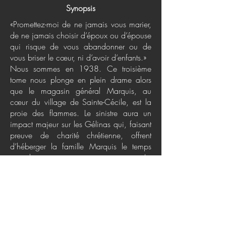
Synopsis
«Promettez-moi de ne jamais vous marier,
de ne jamais choisir d’époux ou d’épouse
qui risque de vous abandonner ou de
vous briser le cœur, ni d’avoir d’enfants.»
Nous sommes en 1938. Ce troisième
tome nous plonge en plein drame alors
que le magasin général Marquis, au
cœur du village de Sainte-Cécile, est la
proie des flammes. Le sinistre aura un
impact majeur sur les Gélinas qui, faisant
preuve de charité chrétienne, offrent
d’héberger la famille Marquis le temps
que le commerce se reconstruise. La
cohabitation ne sera pas de tout repos!
Alors que Florie gouverne la ferme avec la
poigne qu’on lui connaît, elle sera
confrontée à des pulsions qui l’ébranleront
et provoqueront en elle un profond
questionnement. Adèle, Édouard et