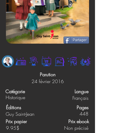
Partager
Parution
24 février 2016
Catégorie
Langue
Historique
Français
Éditions
Pages
448
Guy Saint-Jean
Prix papier
Prix ebook
9.95$
Non précisé