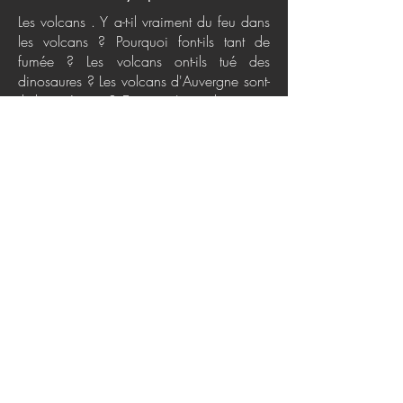
Les volcans . Y a-t-il vraiment du feu dans
les volcans ? Pourquoi font-ils tant de
fumée ? Les volcans ont-ils tué des
dinosaures ? Les volcans d'Auvergne sont-
ils bien éteints ? Est-ce qu'un volcan peut
réchauffer la mer ? Peut-on trouver des
trésors dans les volcans ?. Tu as toujours
rêvé de savoir d'où vient la lave des
volcans, de quoi elle est constituée, tu
veux tout connaître sur les éruptions les
plus terribles, les cratères les plus profonds
ou sur la ceinture de feu du Pacifique...
Bienvenue dans le monde des volcans !.
Et pour terminer ta lecture en beauté, teste
tes connaissances avec des quiz et des
jeux 100 % volcans !.
Politiques de confidentialité
Conditions d'utilisation
Attributions