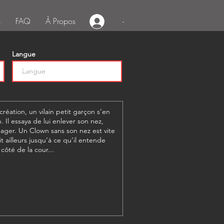
s
FAQ
À Propos
-
Langue