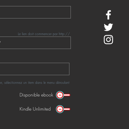
Le lien doit commencer par http://
rte, sélectionnez un item dans le menu déroulant
Disponible ebook
Kindle Unlimited