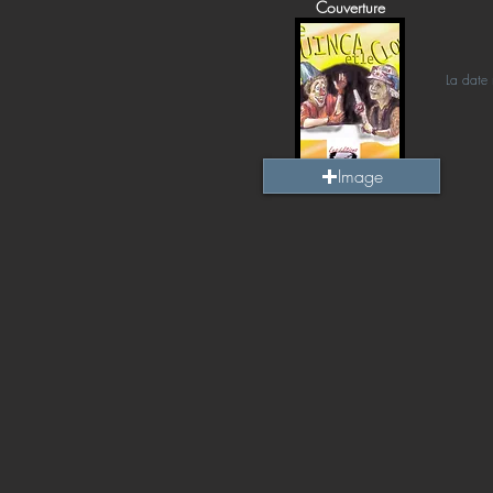
Couverture
La date 
Image