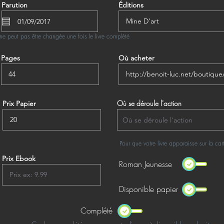
Parution
Éditions
ne peut pas être changée une fois le livre complété
Pages
Où acheter
Où se déroule l'action
Prix Papier
Pour que votre livre apparaisse sur la ca
Prix Ebook
Roman Jeunesse
Disponible papier
Complété