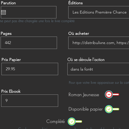
Parution
Éditions
ne peut pas être changée une fois le livre complété
Pages
Où acheter
Où se déroule l'action
Prix Papier
Pour que votre livre apparaisse sur la ca
Prix Ebook
Roman Jeunesse
Disponible papier
Complété