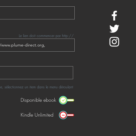
Le lien doit commencer par http://
rte, sélectionnez un item dans le menu déroulant
Disponible ebook
Kindle Unlimited