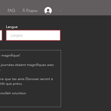
s
FAQ
À Propos
-
Langue