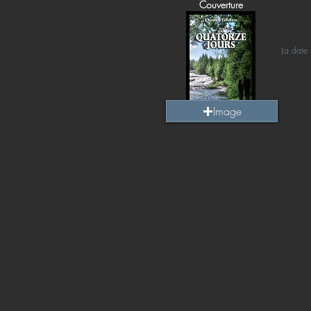
Couverture
La date 
Image