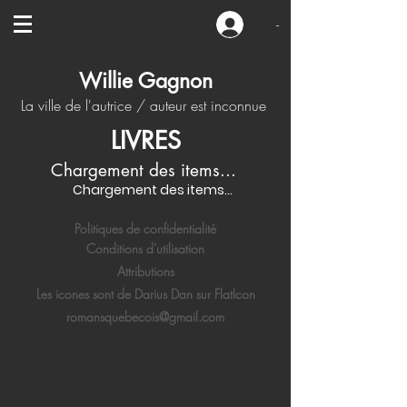
-
Willie Gagnon
La ville de l'autrice / auteur est inconnue
LIVRES
Chargement des items...
Chargement des items...
Politiques de confidentialité
Conditions d'utilisation
Attributions
Les icones sont de Darius Dan sur FlatIcon
romansquebecois@gmail.com