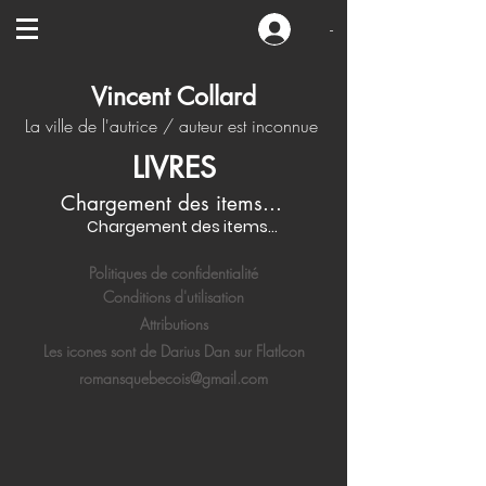
-
Vincent Collard
La ville de l'autrice / auteur est inconnue
LIVRES
Chargement des items...
Chargement des items...
Politiques de confidentialité
Conditions d'utilisation
Attributions
Les icones sont de Darius Dan sur FlatIcon
romansquebecois@gmail.com