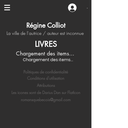
-
Régine Colliot
La ville de l'autrice / auteur est inconnue
LIVRES
Chargement des items...
Chargement des items...
Politiques de confidentialité
Conditions d'utilisation
Attributions
Les icones sont de Darius Dan sur FlatIcon
romansquebecois@gmail.com