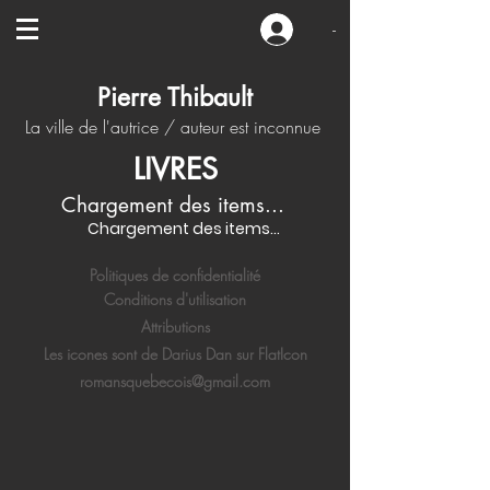
-
Pierre Thibault
La ville de l'autrice / auteur est inconnue
LIVRES
Chargement des items...
Chargement des items...
Politiques de confidentialité
Conditions d'utilisation
Attributions
Les icones sont de Darius Dan sur FlatIcon
romansquebecois@gmail.com