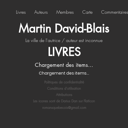
Livres
Auteurs
Membres
Carte
Commentaire
Martin David-Blais
La ville de l'autrice / auteur est inconnue
LIVRES
Chargement des items...
Chargement des items...
Politiques de confidentialité
Conditions d'utilisation
Attributions
Les icones sont de Darius Dan sur FlatIcon
romansquebecois@gmail.com