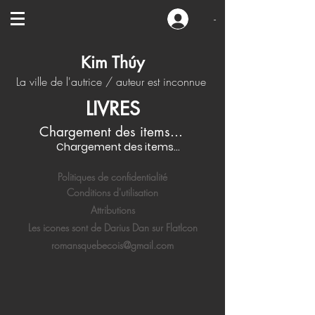
-
Kim Thúy
La ville de l'autrice / auteur est inconnue
LIVRES
Chargement des items...
Chargement des items...
Politiques de confidentialité
Conditions d'utilisation
Attributions
Les icones sont de Darius Dan sur FlatIcon
romansquebecois@gmail.com