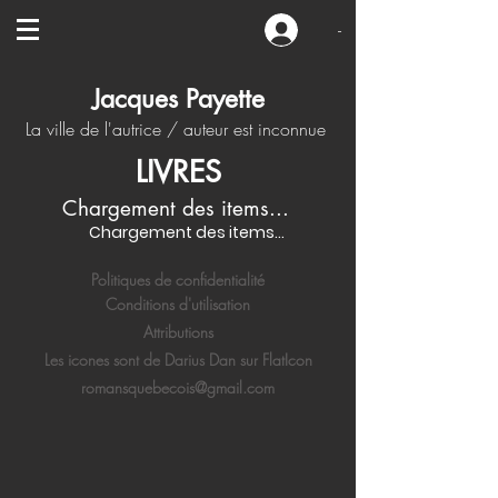
-
Jacques Payette
La ville de l'autrice / auteur est inconnue
LIVRES
Chargement des items...
Chargement des items...
Politiques de confidentialité
Conditions d'utilisation
Attributions
Les icones sont de Darius Dan sur FlatIcon
romansquebecois@gmail.com