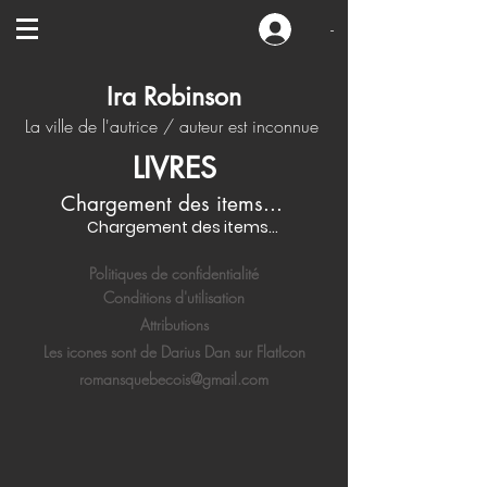
-
Ira Robinson
La ville de l'autrice / auteur est inconnue
LIVRES
Chargement des items...
Chargement des items...
Politiques de confidentialité
Conditions d'utilisation
Attributions
Les icones sont de Darius Dan sur FlatIcon
romansquebecois@gmail.com