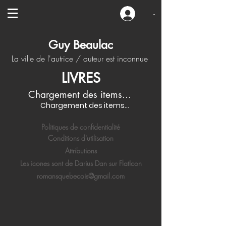
-
Guy Beaulac
La ville de l'autrice / auteur est inconnue
LIVRES
Chargement des items...
Chargement des items...
Politiques de confidentialité
Conditions d'utilisation
Attributions
Les icones sont de Darius Dan sur FlatIcon
romansquebecois@gmail.com