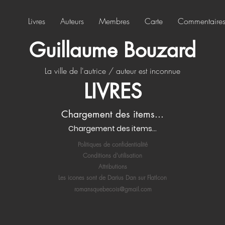
Livres
Auteurs
Membres
Carte
Commentaire
Guillaume Bouzard
La ville de l'autrice / auteur est inconnue
LIVRES
Chargement des items...
Chargement des items...
Politiques de confidentialité
Conditions d'utilisation
Attributions
Les icones sont de Darius Dan sur FlatIcon
romansquebecois@gmail.com